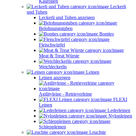
Kaurollen
Leckerli
und Tuben
Leckerli und Tuben anzeigen
Belohnungstuben
Bonties
Fleischwürfel
Meat & Treat Würste
Weichleckerlis
Leinen
Leinen anzeigen
Agilityleine - Retrieverleine
FLEXI
Leinen
Lederleinen
Nylonleinen
Schleppleinen
Leuchtie