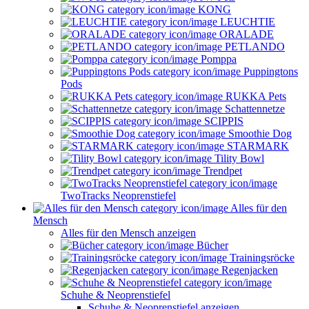
KONG
LEUCHTIE
ORALADE
PETLANDO
Pomppa
Puppingtons
Pods
RUKKA Pets
Schattennetze
SCIPPIS
Smoothie Dog
STARMARK
Tility Bowl
Trendpet
TwoTracks Neoprenstiefel
Alles für den
Mensch
Alles für den Mensch anzeigen
Bücher
Trainingsröcke
Regenjacken
Schuhe & Neoprenstiefel
Schuhe & Neoprenstiefel anzeigen