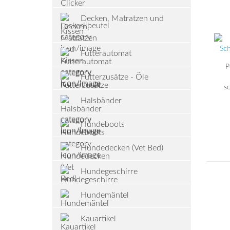
Decken, Matratzen und
Kissen
Futterautomat
P
Futterzusätze - Öle
s
Halsbänder
Hundeboots
Hundedecken (Vet Bed)
Hundegeschirre
Hundemäntel
Kauartikel