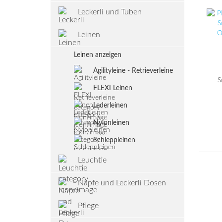
Leckerli und Tuben
Leinen
Leinen anzeigen
Agilityleine - Retrieverleine
S
FLEXI Leinen
O
Lederleinen
Nylonleinen
Schleppleinen
Leuchtie
Näpfe und Leckerli Dosen
Pflege