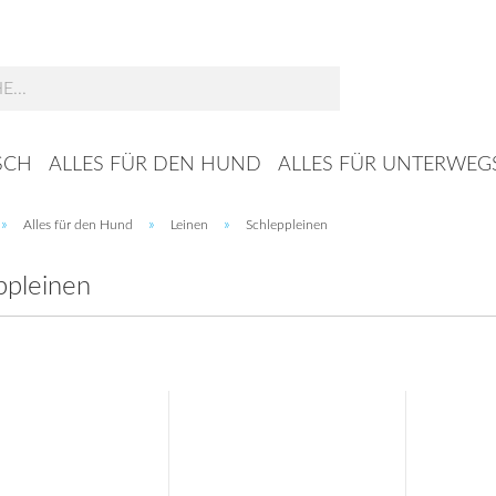
Suche...
SCH
ALLES FÜR DEN HUND
ALLES FÜR UNTERWEG
»
»
»
Alles für den Hund
Leinen
Schleppleinen
ppleinen