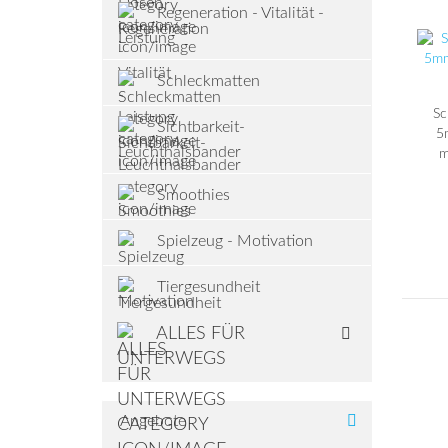
Regeneration - Vitalität -
Leistung
Schleckmatten
Sc
Sichtbarkeit-
5
Leuchthalsbander
m
Smoothies
Spielzeug - Motivation
Tiergesundheit
ALLES FÜR
UNTERWEGS
Angebote