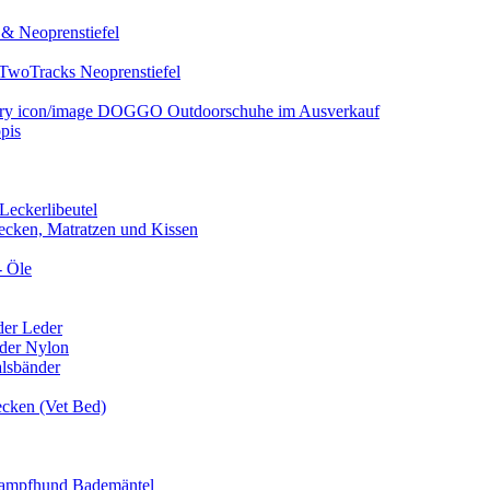
& Neoprenstiefel
TwoTracks Neoprenstiefel
DOGGO Outdoorschuhe im Ausverkauf
pis
Leckerlibeutel
cken, Matratzen und Kissen
- Öle
er Leder
der Nylon
lsbänder
ken (Vet Bed)
mpfhund Bademäntel