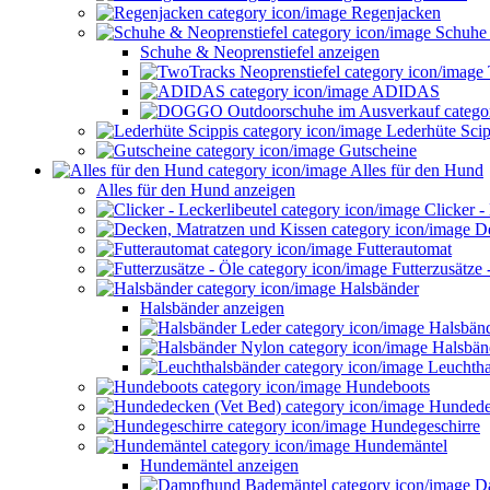
Regenjacken
Schuhe 
Schuhe & Neoprenstiefel anzeigen
ADIDAS
Lederhüte Scip
Gutscheine
Alles für den Hund
Alles für den Hund anzeigen
Clicker - 
De
Futterautomat
Futterzusätze 
Halsbänder
Halsbänder anzeigen
Halsbänd
Halsbän
Leuchtha
Hundeboots
Hundedec
Hundegeschirre
Hundemäntel
Hundemäntel anzeigen
Da