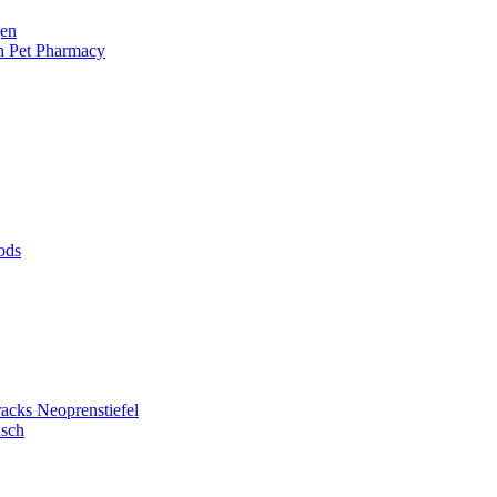
en
 Pet Pharmacy
ods
cks Neoprenstiefel
nsch