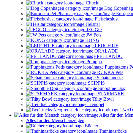
Chuckit
Dog Copenhag
European
Fleischeslust
Helsitar
JEGGO
JW Pets
KONG
LEUCHTIE
ORALADE
PETLANDO
Pomppa
Puppingtons P
RUKKA Pets
Schattennetze
SCIPPIS
Smoothie Dog
STARMARK
Tility Bowl
Trendpet
TwoTra
Alles für den Me
Alles für den Mensch anzeigen
Bücher
Trainingsröcke