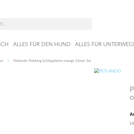
Suche...
SCH
ALLES FÜR DEN HUND
ALLES FÜR UNTERWEG
»
en
Petlando Trekking Schleppleine orange 15mm 5m
P
o
Ar
Li