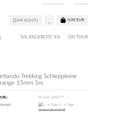
Kundenlogin
Merkzettel
0,00 EUR
IHR KONTO
%% ANGEBOTE %%
ON TOUR
S
etlando Trekking Schleppleine
range 15mm 5m
t.Nr.:
PL-GHL-309477
eferzeit:
3 - 4 Tage
(Ausland abweichend)