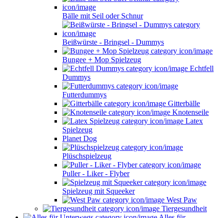
Bälle mit Seil oder Schnur
Beißwürste - Bringsel - Dummys
Bungee + Mop Spielzeug
Echtfell
Dummys
Futterdummys
Gitterbälle
Knotenseile
Latex
Spielzeug
Planet Dog
Plüschspielzeug
Puller - Liker - Flyber
Spielzeug mit Squeeker
West Paw
Tiergesundheit
Alles für