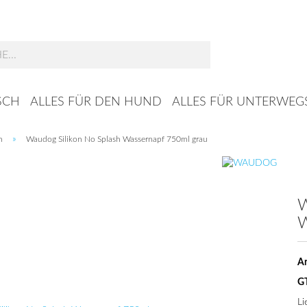
Suche...
SCH
ALLES FÜR DEN HUND
ALLES FÜR UNTERWEG
»
n
Waudog Silikon No Splash Wassernapf 750ml grau
W
W
Ar
G
Li