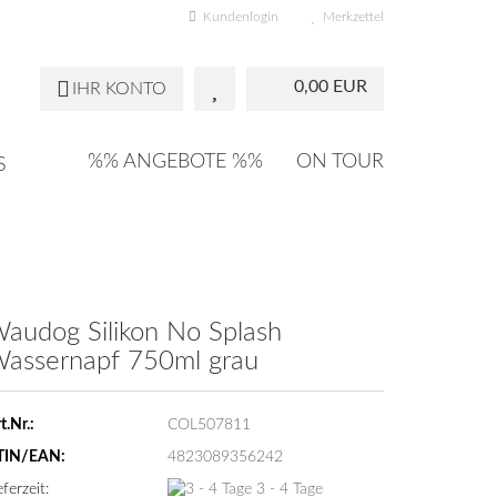
Kundenlogin
Merkzettel
0,00 EUR
IHR KONTO
%% ANGEBOTE %%
ON TOUR
S
audog Silikon No Splash
assernapf 750ml grau
t.Nr.:
COL507811
TIN/EAN:
4823089356242
eferzeit:
3 - 4 Tage