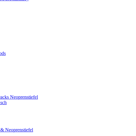
ods
cks Neoprenstiefel
nsch
& Neoprenstiefel