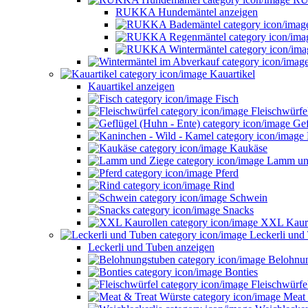
RUKKA Hundemäntel anzeigen
Kauartikel
Kauartikel anzeigen
Fisch
Fleischwürfe
Gef
Kaukäse
Lamm un
Pferd
Rind
Schwein
Snacks
XXL Kauro
Leckerli und
Leckerli und Tuben anzeigen
Belohnun
Bonties
Fleischwürfe
Meat 