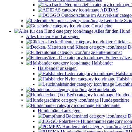
ADIDAS
Lederhüte Scip
Gutscheine
Alles für den Hund
Alles für den Hund anzeigen
Clicker - 
De
Futterautomat
Futterzusätze 
Halsbänder
Halsbänder anzeigen
Halsbänd
Halsbän
Leuchtha
Hundeboots
Hundedec
Hundegeschirre
Hundemäntel
Hundemäntel anzeigen
Da
PO
RU