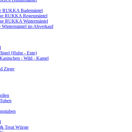
RUKKA Bademäntel
RUKKA Regenmäntel
RUKKA Wintermäntel
Wintermäntel im Abverkauf
l
lügel (Huhn - Ente)
Kaninchen - Wild - Kamel
d Ziege
llen
 Tuben
gstuben
l
& Treat Würste