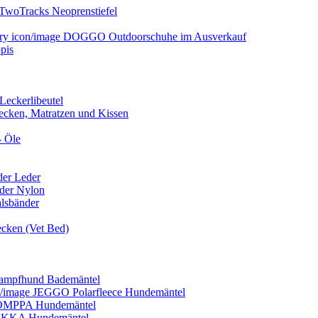
TwoTracks Neoprenstiefel
DOGGO Outdoorschuhe im Ausverkauf
pis
Leckerlibeutel
cken, Matratzen und Kissen
- Öle
er Leder
der Nylon
lsbänder
ken (Vet Bed)
mpfhund Bademäntel
JEGGO Polarfleece Hundemäntel
MPPA Hundemäntel
KKA Hundemäntel