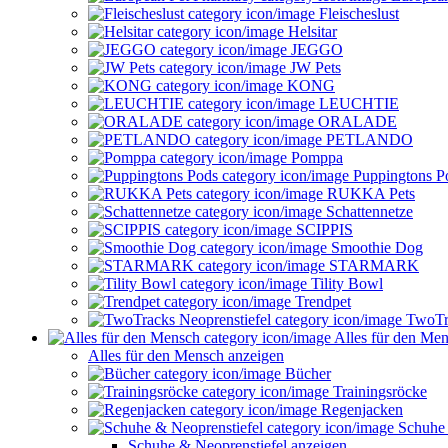
Fleischeslust
Helsitar
JEGGO
JW Pets
KONG
LEUCHTIE
ORALADE
PETLANDO
Pomppa
Puppingtons P
RUKKA Pets
Schattennetze
SCIPPIS
Smoothie Dog
STARMARK
Tility Bowl
Trendpet
TwoTra
Alles für den Me
Alles für den Mensch anzeigen
Bücher
Trainingsröcke
Regenjacken
Schuhe 
Schuhe & Neoprenstiefel anzeigen