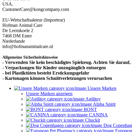
USA.
CustomerCare@kongcompany.com
EU-Wirtschaftsakteur (Importeur)
Hofman Animal Care
De Leemkoele 2
7468 DM Enter
Niederlande
info@hofmananimalcare.nl
Allgemeine Sicherheitshinweise
- Verwenden Sie kein beschädigtes Spielzeug. Achten Sie darauf, d
- Verpackungen für Kinder unzugänglich entsorgen
- bei Plastiktüten besteht Erstickungsgefahr
- Kartonagen können Schnittverletzungen verursachen
Unsere Marken
Unsere Marken anzeigen
Agilitoy
Alpha Spirit
BONT
CANINA
Chuckit
Dog Copenhag
European