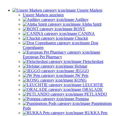
Unsere Marken
Unsere Marken anzeigen
Agilitoy
Alpha Spirit
BONT
CANINA
Chuckit
Dog
Copenhagen
European Pet Pharmacy
Fleischeslust
Helsitar
JEGGO
JW Pets
KONG
LEUCHTIE
ORALADE
PETLANDO
Pomppa
Puppingtons
Pods
RUKKA Pets