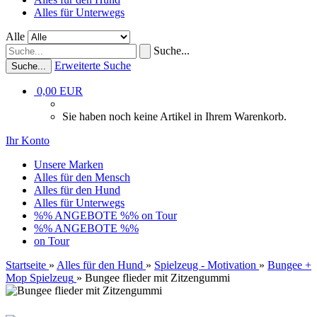
Alles für Unterwegs
Alle
Suche...
Erweiterte Suche
Suche...
0,00 EUR
Sie haben noch keine Artikel in Ihrem Warenkorb.
Ihr Konto
Unsere Marken
Alles für den Mensch
Alles für den Hund
Alles für Unterwegs
%% ANGEBOTE %%
on Tour
%% ANGEBOTE %%
on Tour
Startseite
»
Alles für den Hund
»
Spielzeug - Motivation
»
Bungee +
Mop Spielzeug
»
Bungee flieder mit Zitzengummi