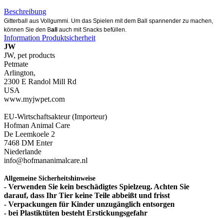
Beschreibung
Gitterball aus Vollgummi. Um das Spielen mit dem Ball spannender zu machen,
können Sie den B
all
auch mit Snacks befüllen.
Information Produktsicherheit
JW
JW, pet products
Petmate
Arlington,
2300 E Randol Mill Rd
USA
www.myjwpet.com
EU-Wirtschaftsakteur (Importeur)
Hofman Animal Care
De Leemkoele 2
7468 DM Enter
Niederlande
info@hofmananimalcare.nl
Allgemeine Sicherheitshinweise
- Verwenden Sie kein beschädigtes Spielzeug. Achten Sie
darauf, dass Ihr Tier keine Teile abbeißt und frisst
- Verpackungen für Kinder unzugänglich entsorgen
- bei Plastiktüten besteht Erstickungsgefahr