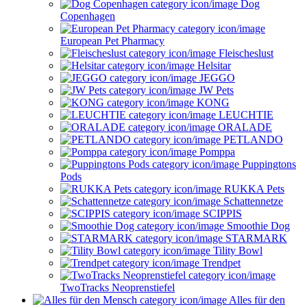
Dog
Copenhagen
European Pet Pharmacy
Fleischeslust
Helsitar
JEGGO
JW Pets
KONG
LEUCHTIE
ORALADE
PETLANDO
Pomppa
Puppingtons
Pods
RUKKA Pets
Schattennetze
SCIPPIS
Smoothie Dog
STARMARK
Tility Bowl
Trendpet
TwoTracks Neoprenstiefel
Alles für den