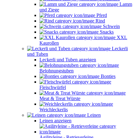
Lamm
und Ziege
Pferd
Rind
Schwein
Snacks
XXL
Kaurollen
Leckerli
und Tuben
Leckerli und Tuben anzeigen
Belohnungstuben
Bonties
Fleischwürfel
Meat & Treat Würste
Weichleckerlis
Leinen
Leinen anzeigen
Agilityleine - Retrieverleine