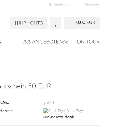
Kundenlogin
Merkzettel
0,00 EUR
IHR KONTO
%% ANGEBOTE %%
ON TOUR
S
utschein 50 EUR
t.Nr.:
gut50
eferzeit:
3 - 4 Tage
(Ausland abweichend)