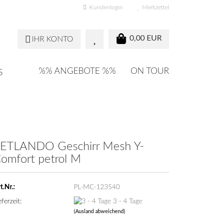
Kundenlogin
Merkzettel
0,00 EUR
IHR KONTO
%% ANGEBOTE %%
ON TOUR
S
ETLANDO Geschirr Mesh Y-
omfort petrol M
t.Nr.:
PL-MC-123540
eferzeit:
3 - 4 Tage
(Ausland abweichend)