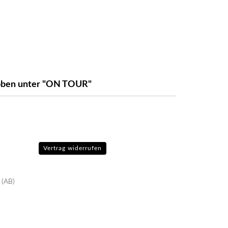
e oben unter "ON TOUR"
Vertrag widerrufen
 (AB)