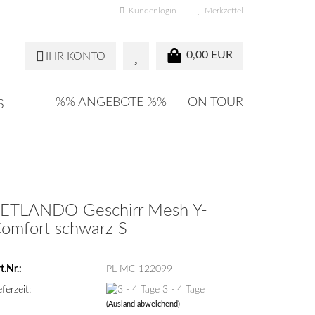
Kundenlogin
Merkzettel
0,00 EUR
IHR KONTO
%% ANGEBOTE %%
ON TOUR
S
ETLANDO Geschirr Mesh Y-
omfort schwarz S
t.Nr.:
PL-MC-122099
eferzeit:
3 - 4 Tage
(Ausland abweichend)