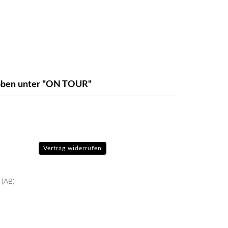
e oben unter "ON TOUR"
Vertrag widerrufen
 (AB)