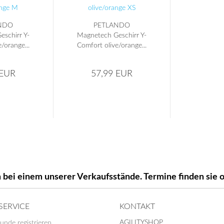
NDO
PETLANDO
schirr Y-
Magnetech Geschirr Y-
/orange...
Comfort olive/orange...
 EUR
57,99 EUR
 bei einem unserer Verkaufsstände. Termine finden si
SERVICE
KONTAKT
AGILITYSHOP
unde registrieren