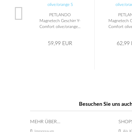
PETLANDO
PETLA
Magnetech Geschirr Y-
Magnetech Ge
Comfort olive/orange...
Comfort olive
59,99 EUR
62,99
Besuchen Sie uns auch
MEHR ÜBER...
SHOP
Impressum
Als K