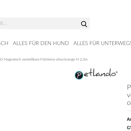
Suche...
SCH
ALLES FÜR DEN HUND
ALLES FÜR UNTERWEG
Magnetech verstellbare Führleine olive/orange M 2,3m
P
v
o
Ar
G