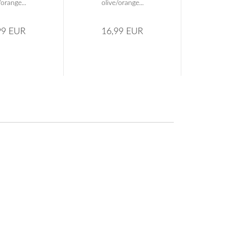
/orange...
olive/orange...
ol
99 EUR
16,99 EUR
1