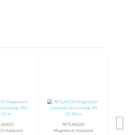
TLANDO
PETLANDO
ch Halsband
Magnetech Halsband
Magn