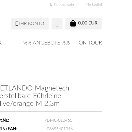
Kundenlogin
Merkzettel
0,00 EUR
IHR KONTO
%% ANGEBOTE %%
ON TOUR
S
ETLANDO Magnetech
erstellbare Führleine
live/orange M 2,3m
t.Nr.:
PL-MC-010461
TIN/EAN:
4066954010461