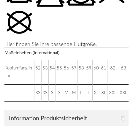
Hier finden Sie Ihre passende Hutgröße.
Maßeinheiten (international)
Kopfumfang in
52
53
54
55
56
57
58
59
60
61
62
63
cm
XS
XS
S
S
M
M
L
L
XL
XL
XXL
XXL
Information Produktsicherheit