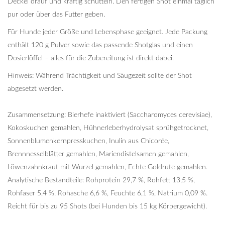
Deckel drauf und kräftig schütteln. Den fertigen Shot einmal täglich
pur oder über das Futter geben.
Für Hunde jeder Größe und Lebensphase geeignet. Jede Packung
enthält 120 g Pulver sowie das passende Shotglas und einen
Dosierlöffel – alles für die Zubereitung ist direkt dabei.
Hinweis: Während Trächtigkeit und Säugezeit sollte der Shot
abgesetzt werden.
Zusammensetzung: Bierhefe inaktiviert (Saccharomyces cerevisiae),
Kokoskuchen gemahlen, Hühnerleberhydrolysat sprühgetrocknet,
Sonnenblumenkernpresskuchen, Inulin aus Chicorée,
Brennnesselblätter gemahlen, Mariendistelsamen gemahlen,
Löwenzahnkraut mit Wurzel gemahlen, Echte Goldrute gemahlen.
Analytische Bestandteile: Rohprotein 29,7 %, Rohfett 13,5 %,
Rohfaser 5,4 %, Rohasche 6,6 %, Feuchte 6,1 %, Natrium 0,09 %.
Reicht für bis zu 95 Shots (bei Hunden bis 15 kg Körpergewicht).