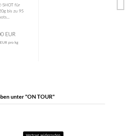
-SHOT für
0g bis zu 95
ots...
00 EUR
 EUR pro kg
e oben unter "ON TOUR"
Vertrag widerrufen