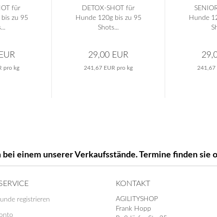
OT für
DETOX-SHOT für
SENIOR
bis zu 95
Hunde 120g bis zu 95
Hunde 12
...
Shots...
Sh
 EUR
29,00 EUR
29,
 pro kg
241,67 EUR pro kg
241,67
 bei einem unserer Verkaufsstände. Termine finden si
SERVICE
KONTAKT
AGILITYSHOP
unde registrieren
Frank Hopp
Konto