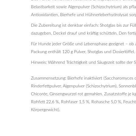
Belastbarkeit sowie Algenpulver (Schizochytrium) als pfl
Antioxidantien, Bierhefe und Hühnerleberhydrolysat sor
Die Zubereitung ist denkbar einfach: Shotglas bis zur Fü
dazugeben, Deckel drauf und kräftig schütteln. Den ferti
Für Hunde jeder Größe und Lebensphase geeignet – ob ak
Packung enthält 120 g Pulver, Shotglas und Dosierlöffel.
Hinweis: Während Trächtigkeit und Säugezeit sollte der 
Zusammensetzung: Bierhefe inaktiviert (Saccharomyces c
Rinderfettpulver, Algenpulver (Schizochytrium), Sonnen
Chicorée, Ginsengwurzel rot gemahlen. Zusatzstoffe je kg
Rohfett 22,6 %, Rohfaser 1,5 %, Rohasche 5,0 %, Feuchte
Körpergewicht).