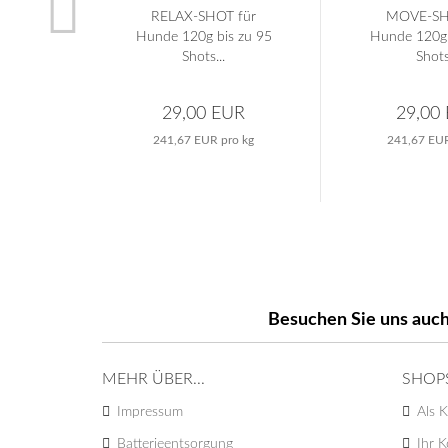
RELAX-SHOT für
MOVE-SH
Hunde 120g bis zu 95
Hunde 120g 
Shots...
Shots
29,00 EUR
29,00
241,67 EUR pro kg
241,67 EUR
Besuchen Sie uns auch
MEHR ÜBER...
SHOP
Impressum
Als K
Batterieentsorgung
Ihr 