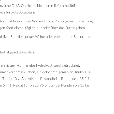
anzliche DHA-Quelle. Heidelbeeren liefern natürliche
gen für gute Akzeptanz.
lllinie mit lauwarmem Wasser füllen, Pulver gemäß Dosierung
gen Shot einmal täglich pur oder über das Futter geben.
tiver Sportler, junger Welpe oder entspannter Senior. Jede
Shot abgesetzt werden.
erevisiae), Hühnerleberhydrolysat sprühgetrocknet,
blumenkernpresskuchen, Heidelbeeren gemahlen, Inulin aus
: Taurin 10 g. Analytische Bestandteile: Rohprotein 35,2 %,
 5,7 %. Reicht für bis zu 95 Shots (bei Hunden bis 15 kg