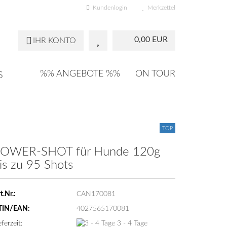
Kundenlogin
Merkzettel
0,00 EUR
IHR KONTO
%% ANGEBOTE %%
ON TOUR
S
TOP
OWER-SHOT für Hunde 120g
is zu 95 Shots
t.Nr.:
CAN170081
TIN/EAN:
4027565170081
eferzeit:
3 - 4 Tage